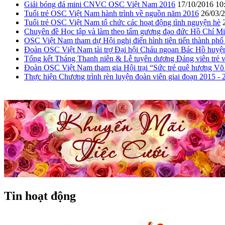
Giải bóng đá mini CNVC OSC Việt Nam 2016
17/10/2016 10
Tuổi trẻ OSC Việt Nam hành trình về nguồn năm 2016
26/03/
Tuổi trẻ OSC Việt Nam tổ chức các hoạt động tình nguyện hè
Chuyên đề Học tập và làm theo tấm gương đạo đức Hồ Chí M
OSC Việt Nam tham dự Hội nghị điển hình tiên tiến thành ph
Đoàn OSC Việt Nam tài trợ Đại hội Cháu ngoan Bác Hồ huyện 
Tổng kết Tháng Thanh niên & Lễ tuyên dương Đảng viên trẻ và 
Đoàn OSC Việt Nam tham gia Hội trại “Sức trẻ quê hương Võ
Thực hiện Chương trình rèn luyện đoàn viên giai đoạn 2015 - 
Tin hoạt động