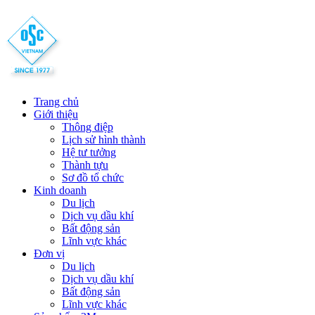
Trang chủ
Giới thiệu
Thông điệp
Lịch sử hình thành
Hệ tư tưởng
Thành tựu
Sơ đồ tổ chức
Kinh doanh
Du lịch
Dịch vụ dầu khí
Bất động sản
Lĩnh vực khác
Đơn vị
Du lịch
Dịch vụ dầu khí
Bất động sản
Lĩnh vực khác