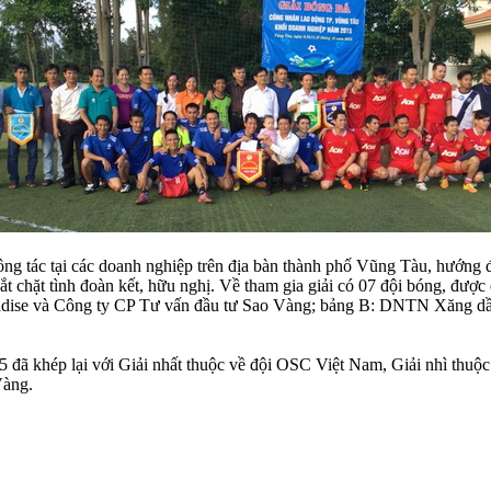
ông tác tại các doanh nghiệp trên địa bàn thành phố Vũng Tàu, hướn
hắt chặt tình đoàn kết, hữu nghị. Về tham gia giải có 07 đội bóng, đượ
dise và Công ty CP Tư vấn đầu tư Sao Vàng; bảng B: DNTN Xăng 
15 đã khép lại với Giải nhất thuộc về đội OSC Việt Nam, Giải nhì th
Vàng.