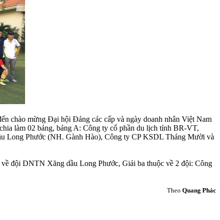
g đến chào mừng Đại hội Đảng các cấp và ngày doanh nhân Việt Nam
c chia làm 02 bảng, bảng A: Công ty cổ phần du lịch tỉnh BR-VT,
dầu Long Phước (NH. Gành Hào), Công ty CP KSDL Tháng Mười và
uộc về đội DNTN Xăng dầu Long Phước, Giải ba thuộc về 2 đội: Công
Theo
Quang Phác