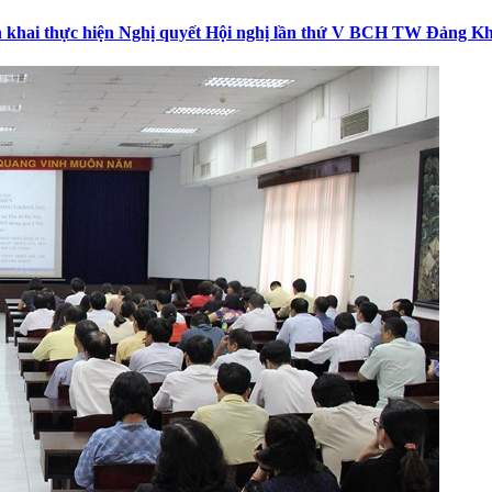
iển khai thực hiện Nghị quyết Hội nghị lần thứ V BCH TW Đảng K