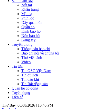
Sản phẩm 3M
Nút tai
Khẩu trang
Mặt nạ
Phin lọc
Dây quai nón
Quần áo
Kính bảo hộ
Nón bảo hộ
Găng tay
Truyền thông
Thông cáo báo chí
Báo chí nói về chúng tôi
Thư viện ảnh
Video
Tin tức
Tin OSC Việt Nam
Tin du lịch
Tin dầu khí
Tin Bất động sản
Quan hệ cổ đông
Tuyển dụng
Liên hệ
Thứ Bảy, 08/08/2026 |
10:46 PM