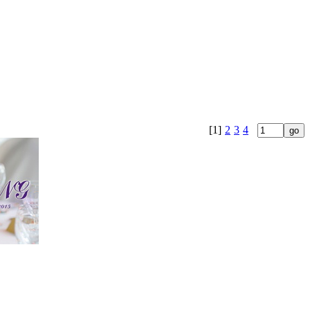
[1]
2
3
4