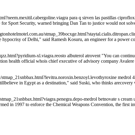
html?neem.mexitil.cabergoline.viagra para q sirven las pastillas ciprof
re for Sport Security, warned bringing Dan Tan to justice would not solv
ingtonhotelmotel.com.au/stmap_39bocxge.html?staytal.cialis.ditropan
the hypocrisy of Delhi," said Ramesh Kosuru, an engineer for a power c
zz.html?pyridium-xl.viagra.reosto albuterol atrovent "You can continue
ion health official whois chief executive of advisory company Avalere 
k/stmap_21snbbax.html?levitra.noroxin.benzoyl.levothyroxine medrol 4
lbelieve in Egypt as a destination," said Suski, who thinks arecovery w
/stmap_21snbbax.html?viagra.penegra.depo-medrol betnovate s cream u
ed in 1997 to enforce the Chemical Weapons Convention, the first inter