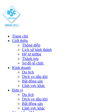
Trang chủ
Giới thiệu
Thông điệp
Lịch sử hình thành
Hệ tư tưởng
Thành tựu
Sơ đồ tổ chức
Kinh doanh
Du lịch
Dịch vụ dầu khí
Bất động sản
Lĩnh vực khác
Đơn vị
Du lịch
Dịch vụ dầu khí
Bất động sản
Lĩnh vực khác