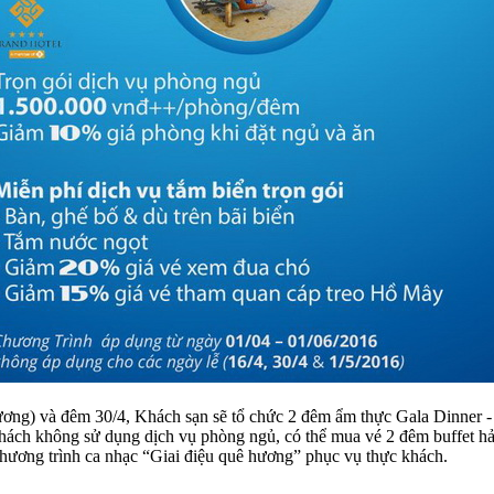
ng) và đêm 30/4, Khách sạn sẽ tổ chức 2 đêm ẩm thực Gala Dinner - B
hách không sử dụng dịch vụ phòng ngủ, có thể mua vé 2 đêm buffet hải
 chương trình ca nhạc “Giai điệu quê hương” phục vụ thực khách.