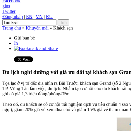
Facebook
glus
Twitter
Đăng nhập
|
EN
|
VN
|
RU
Trang chủ
»
Khuyến mãi
»
Khách sạn
Gửi bạn bè
In
Du lịch nghỉ dưỡng với giá ưu đãi tại khách sạn Gra
Tọa lạc ở vị trí đắc địa nhìn ra Bãi Trước, khách sạn Grand (số 2 
TP. Vũng Tàu làm việc, du lịch. Nhằm tạo cơ hội cho du khách trải n
gói có giá 1,3 triệu đồng/phòng/đêm.
Theo đó, du khách sẽ có cơ hội trải nghiệm dịch vụ tiêu chuẩn 4 sao v
ngọt); giảm 20% giá vé xem đua chó và giảm 15% giá vé tham quan