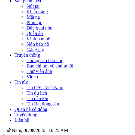
Sản phẩm 3M
Nút tai
Khẩu trang
Mặt nạ
Phin lọc
Dây quai nón
Quần áo
Kính bảo hộ
Nón bảo hộ
Găng tay
Truyền thông
Thông cáo báo chí
Báo chí nói về chúng tôi
Thư viện ảnh
Video
Tin tức
Tin OSC Việt Nam
Tin du lịch
Tin dầu khí
Tin Bất động sản
Quan hệ cổ đông
Tuyển dụng
Liên hệ
Thứ Năm, 06/08/2026 |
10:25 AM