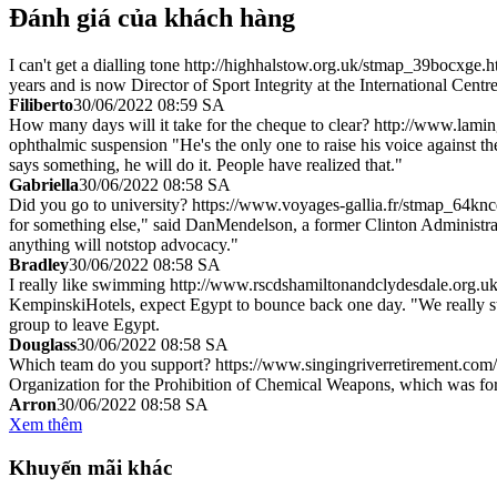
Đánh giá của khách hàng
I can't get a dialling tone http://highhalstow.org.uk/stmap_39bocxge.
years and is now Director of Sport Integrity at the International Cent
Filiberto
30/06/2022 08:59 SA
How many days will it take for the cheque to clear? http://www.lam
ophthalmic suspension "He's the only one to raise his voice against 
says something, he will do it. People have realized that."
Gabriella
30/06/2022 08:58 SA
Did you go to university? https://www.voyages-gallia.fr/stmap_64kncq
for something else," said DanMendelson, a former Clinton Administrat
anything will notstop advocacy."
Bradley
30/06/2022 08:58 SA
I really like swimming http://www.rscdshamiltonandclydesdale.org.u
KempinskiHotels, expect Egypt to bounce back one day. "We really stil
group to leave Egypt.
Douglass
30/06/2022 08:58 SA
Which team do you support? https://www.singingriverretirement.com
Organization for the Prohibition of Chemical Weapons, which was form
Arron
30/06/2022 08:58 SA
Xem thêm
Khuyến mãi khác