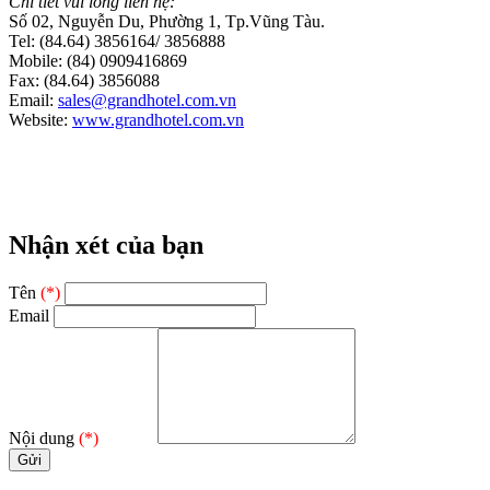
Chi tiết vui lòng liên hệ:
Số 02, Nguyễn Du, Phường 1, Tp.Vũng Tàu.
Tel: (84.64) 3856164/ 3856888
Mobile: (84) 0909416869
Fax: (84.64) 3856088
Email:
sales@grandhotel.com.vn
Website:
www.grandhotel.com.vn
Nhận xét của bạn
Tên
(*)
Email
Nội dung
(*)