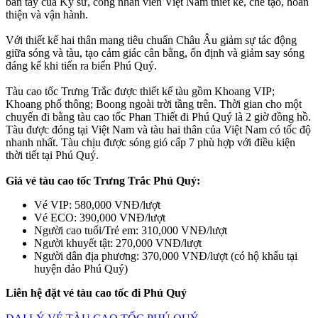
bàn tay của Kỹ sư, công nhân viên Việt Nam thiết kế, chế tạo, hoàn
thiện và vận hành.
Với thiết kế hai thân mang tiêu chuẩn Châu Âu giảm sự tác động
giữa sóng và tàu, tạo cảm giác cân bằng, ổn định và giảm say sóng
đáng kể khi tiến ra biển Phú Quý.
Tàu cao tốc Trưng Trắc được thiết kế tàu gồm Khoang VIP;
Khoang phổ thông; Boong ngoài trời tầng trên. Thời gian cho một
chuyến đi bằng tàu cao tốc Phan Thiết đi Phú Quý là 2 giờ đồng hồ.
Tàu được đóng tại Việt Nam và tàu hai thân của Việt Nam có tốc độ
nhanh nhất. Tàu chịu được sóng gió cấp 7 phù hợp với điều kiện
thời tiết tại Phú Quý.
Giá vé tàu cao tốc Trưng Trắc Phú Quý:
Vé VIP: 580,000 VNĐ/lượt
Vé ECO: 390,000 VNĐ/lượt
Người cao tuổi/Trẻ em: 310,000 VNĐ/lượt
Người khuyết tật: 270,000 VNĐ/lượt
Người dân địa phương: 370,000 VNĐ/lượt (có hộ khẩu tại
huyện đảo Phú Quý)
Liên hệ đặt vé tàu cao tốc đi Phú Quý