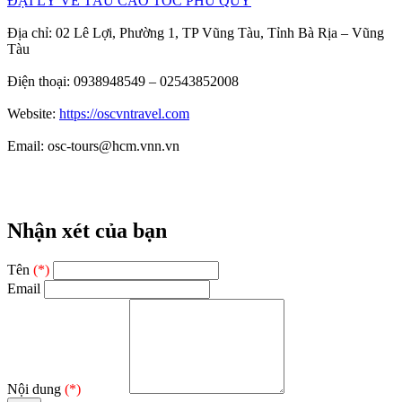
ĐẠI LÝ VÉ TÀU CAO TỐC PHÚ QUÝ
Địa chỉ: 02 Lê Lợi, Phường 1, TP Vũng Tàu, Tỉnh Bà Rịa – Vũng
Tàu
Điện thoại: 0938948549 – 02543852008
Website:
https://oscvntravel.com
Email: osc-tours@hcm.vnn.vn
Nhận xét của bạn
Tên
(*)
Email
Nội dung
(*)