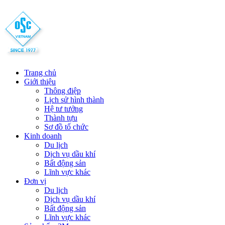
Trang chủ
Giới thiệu
Thông điệp
Lịch sử hình thành
Hệ tư tưởng
Thành tựu
Sơ đồ tổ chức
Kinh doanh
Du lịch
Dịch vụ dầu khí
Bất động sản
Lĩnh vực khác
Đơn vị
Du lịch
Dịch vụ dầu khí
Bất động sản
Lĩnh vực khác