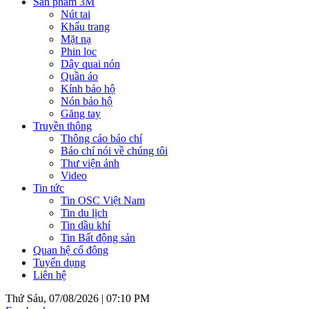
Sản phẩm 3M
Nút tai
Khẩu trang
Mặt nạ
Phin lọc
Dây quai nón
Quần áo
Kính bảo hộ
Nón bảo hộ
Găng tay
Truyền thông
Thông cáo báo chí
Báo chí nói về chúng tôi
Thư viện ảnh
Video
Tin tức
Tin OSC Việt Nam
Tin du lịch
Tin dầu khí
Tin Bất động sản
Quan hệ cổ đông
Tuyển dụng
Liên hệ
Thứ Sáu, 07/08/2026 |
07:10 PM